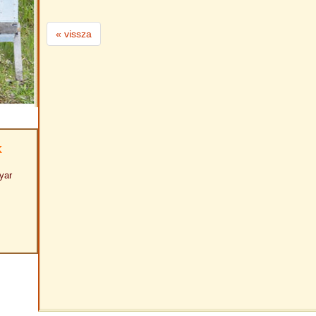
« vissza
K
yar