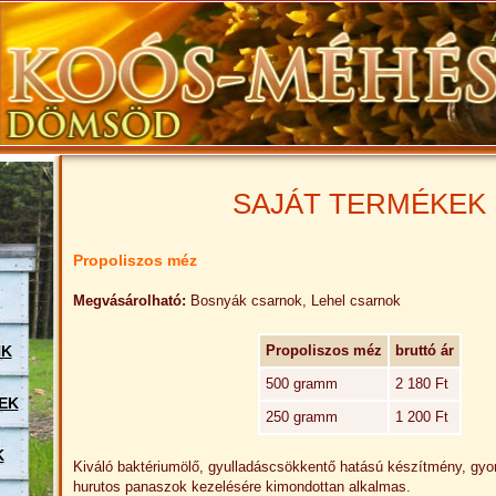
SAJÁT TERMÉKEK
Propoliszos méz
Megvásárolható:
Bosnyák csarnok, Lehel csarnok
NK
Propoliszos méz
bruttó ár
500 gramm
2 180 Ft
EK
250 gramm
1 200 Ft
K
Kiváló baktériumölő, gyulladáscsökkentő hatású készítmény, gyo
hurutos panaszok kezelésére kimondottan alkalmas.