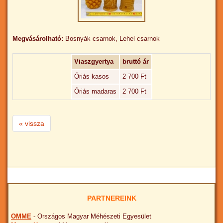
Megvásárolható:
Bosnyák csarnok, Lehel csarnok
Viaszgyertya
bruttó ár
Óriás kasos
2 700 Ft
Óriás madaras
2 700 Ft
« vissza
PARTNEREINK
OMME
- Országos Magyar Méhészeti Egyesület