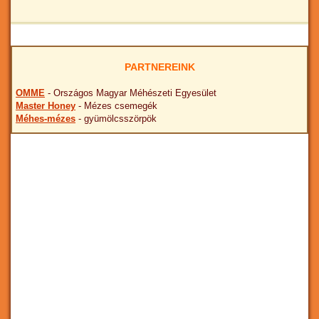
PARTNEREINK
OMME
- Országos Magyar Méhészeti Egyesület
Master Honey
- Mézes csemegék
Méhes-mézes
- gyümölcsszörpök