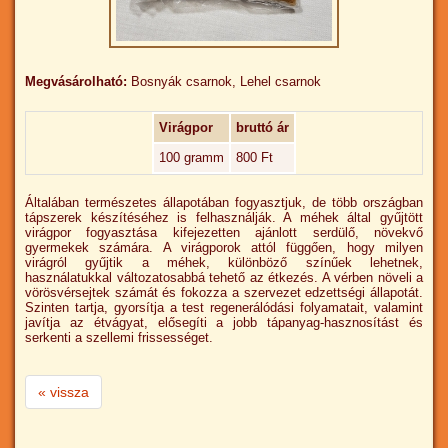
Megvásárolható:
Bosnyák csarnok, Lehel csarnok
Virágpor
bruttó ár
100 gramm
800 Ft
Általában természetes állapotában fogyasztjuk, de több országban
tápszerek készítéséhez is felhasználják. A méhek által gyűjtött
virágpor fogyasztása kifejezetten ajánlott serdülő, növekvő
gyermekek számára. A virágporok attól függően, hogy milyen
virágról gyűjtik a méhek, különböző színűek lehetnek,
használatukkal változatosabbá tehető az étkezés. A vérben növeli a
vörösvérsejtek számát és fokozza a szervezet edzettségi állapotát.
Szinten tartja, gyorsítja a test regenerálódási folyamatait, valamint
javítja az étvágyat, elősegíti a jobb tápanyag-hasznosítást és
serkenti a szellemi frissességet.
« vissza